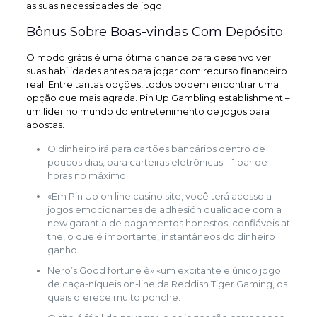
as suas necessidades de jogo.
Bônus Sobre Boas-vindas Com Depósito
O modo grátis é uma ótima chance para desenvolver
suas habilidades antes para jogar com recurso financeiro
real. Entre tantas opções, todos podem encontrar uma
opção que mais agrada. Pin Up Gambling establishment –
um líder no mundo do entretenimento de jogos para
apostas.
O dinheiro irá para cartões bancários dentro de
poucos dias, para carteiras eletrônicas – 1 par de
horas no máximo.
«Em Pin Up on line casino site, você terá acesso a
jogos emocionantes de adhesión qualidade com a
new garantia de pagamentos honestos, confiáveis at
the, o que é importante, instantâneos do dinheiro
ganho.
Nero’s Good fortune é» «um excitante e único jogo
de caça-níqueis on-line da Reddish Tiger Gaming, os
quais oferece muito ponche.