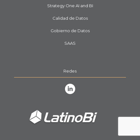
Strategy One AI and BI
Calidad de Datos
Gobierno de Datos
SAAS
Redes