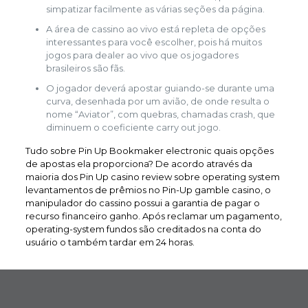
simpatizar facilmente as várias seções da página.
A área de cassino ao vivo está repleta de opções
interessantes para você escolher, pois há muitos
jogos para dealer ao vivo que os jogadores
brasileiros são fãs.
O jogador deverá apostar guiando-se durante uma
curva, desenhada por um avião, de onde resulta o
nome “Aviator”, com quebras, chamadas crash, que
diminuem o coeficiente carry out jogo.
Tudo sobre Pin Up Bookmaker electronic quais opções
de apostas ela proporciona? De acordo através da
maioria dos Pin Up casino review sobre operating system
levantamentos de prêmios no Pin-Up gamble casino, o
manipulador do cassino possui a garantia de pagar o
recurso financeiro ganho. Após reclamar um pagamento,
operating-system fundos são creditados na conta do
usuário o também tardar em 24 horas.