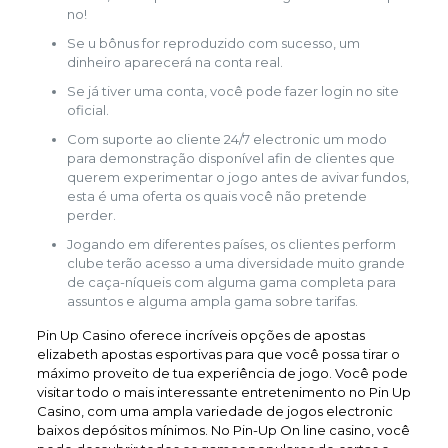
no!
Se u bônus for reproduzido com sucesso, um
dinheiro aparecerá na conta real.
Se já tiver uma conta, você pode fazer login no site
oficial.
Com suporte ao cliente 24/7 electronic um modo
para demonstração disponível afin de clientes que
querem experimentar o jogo antes de avivar fundos,
esta é uma oferta os quais você não pretende
perder.
Jogando em diferentes países, os clientes perform
clube terão acesso a uma diversidade muito grande
de caça-níqueis com alguma gama completa para
assuntos e alguma ampla gama sobre tarifas.
Pin Up Casino oferece incríveis opções de apostas
elizabeth apostas esportivas para que você possa tirar o
máximo proveito de tua experiência de jogo. Você pode
visitar todo o mais interessante entretenimento no Pin Up
Casino, com uma ampla variedade de jogos electronic
baixos depósitos mínimos. No Pin-Up On line casino, você