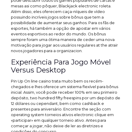
pode descubrir todos os games populares de cartas e
mesas asi como pôquer, Blackjack electronic roleta.
Além disso, eles oferecem caça-níqueis de vídeo
possuindo incríveis jogos sobre bônus que tem a
possibilidade de aumentar seus ganhos. Para os fãs de
esportes, há também a opção de apostar em vários
eventos esportivos ao redor do mundo. Os bônus
sempre foram uma ótima maneira de ceder uma nova
motivação para jogar aos usuários regulares at the atrair
novos jogadores para a organizacion.
Experiência Para Jogo Móvel
Versus Desktop
Pin Up On line casino trata muito bem os recém-
chegados e lhes oferece um sistema flexível para bônus
inicial. Assim, você pode receber 100% em seu primeiro
depósito, two hundred fifty freespins por um depósito de
12 dólares ou cependant, bem como cashback e
presentes para aniversário. Encontre the seção com
operating system torneios ativos electronic clique em
«participar» em qualquer torneio ativo. Antes para
começar a jogar, não deixe de ler as diretrizes e
condições do concurso.