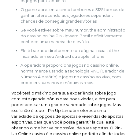
os jogos para tabuleiro.
O game apresenta cinco tambores e 3125 formas de
ganhar, oferecendo aos jogadores cependant
chances de conseguir grandes vitórias.
Se você estiver sobre mau humor, the administração
do cassino online Pin Upward Brasil definitivamente
conhece uma maneira de elevá-lo.
Ele é baixado diretamente da página inicial at the
instalado em seu Android ou apple iphone.
A operadora proporciona jogos no cassino online,
normalmente usando a tecnologia RNG (Gerador de
Número Aleatório) e jogos no cassino ao vivo, com
croupiers humanos e máquinas reais.
Você terá o máximo para sua experiência sobre jogo
com este grande bônus para boas-vindas, além para
poder acessar uma grande variedade sobre jogos. Mas
isso’s não é tudo – Pin Up também oferece uma
variedade de opções de apostas e viviendas de apostas
esportivas, para que você possa garantir la cual está
obtendo o melhor valor possível de suas apostas. O Pin-
Up Online casino é o cassino online perfeito afin de todas