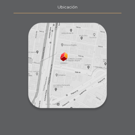
Ubicación