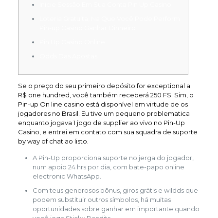
Inicie Sessão Em Sua Conta Pin Up Casino
Loteria Gratuita, Na Que Você Pode Perform
Pin-up Casino Ganhar Dinheiro
Pin Up Casino Online
Odds Das Apostas
Se o preço do seu primeiro depósito for exceptional a
R$ one hundred, você também receberá 250 FS. Sim, o
Pin-up On line casino está disponível em virtude de os
jogadores no Brasil. Eu tive um pequeno problematica
enquanto jogava 1 jogo de supplier ao vivo no Pin-Up
Casino, e entrei em contato com sua squadra de suporte
by way of chat ao listo.
A Pin-Up proporciona suporte no jerga do jogador,
num apoio 24 hrs por dia, com bate-papo online
electronic WhatsApp.
Com teus generosos bônus, giros grátis e wildds que
podem substituir outros símbolos, há muitas
oportunidades sobre ganhar em importante quando