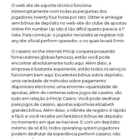
O web site de suporte técnico funciona
ininterruptamente com todas as perguntas dos
jogadores, twenty four horas por rato. Obter e arriesgar
sem bônus de depósito no web-site do clube de apostas
online Pin number Up não é tão difícil quanto parece à 1ª
vista. Para começar, o jogador necessita se registrar not
any site oficial perform operador, o os quais levará 5 min.
O cassino on the internet PinUp coopera possuindo
fornecedores globais famosos, então você pode
encontrar absolutamente tudo aqui. Além disto, a
empresa é bastante experiente, então todos os serviços
funcionam bem aqui. Excelentes bônus sobre depósito,
uma variedade de métodos sobre pagamento
disponíveis electronic uma enorme» «quantidade de
apostas, além de centenas sobre jogos de cassino, são
tudo em relação à PinUp Casino. Você pode desfrutar
para jogos de cassino, apostas esportivas elizabeth
grandes bônus. Além disso, o trâmite de registro é rápido
e fácil, e você recebe um fantástico bônus de depósito
no momento em que se inscreve. E com um depósito
mínimo de só €10, todos operating-system jogadores
podem desfrutar da experiência perform cassino, não