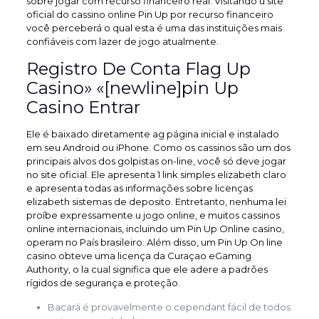
sobre jogar com recurso financeiro real. Visitando u site
oficial do cassino online Pin Up por recurso financeiro
você perceberá o qual esta é uma das instituições mais
confiáveis com lazer de jogo atualmente.
Registro De Conta Flag Up
Casino» «[newline]pin Up
Casino Entrar
Ele é baixado diretamente ag página inicial e instalado
em seu Android ou iPhone. Como os cassinos são um dos
principais alvos dos golpistas on-line, você só deve jogar
no site oficial. Ele apresenta 1 link simples elizabeth claro
e apresenta todas as informações sobre licenças
elizabeth sistemas de deposito. Entretanto, nenhuma lei
proíbe expressamente u jogo online, e muitos cassinos
online internacionais, incluindo um Pin Up Online casino,
operam no País brasileiro. Além disso, um Pin Up On line
casino obteve uma licença da Curaçao eGaming
Authority, o la cual significa que ele adere a padrões
rígidos de segurança e proteção.
Bacará é provavelmente o cependant fácil de todos