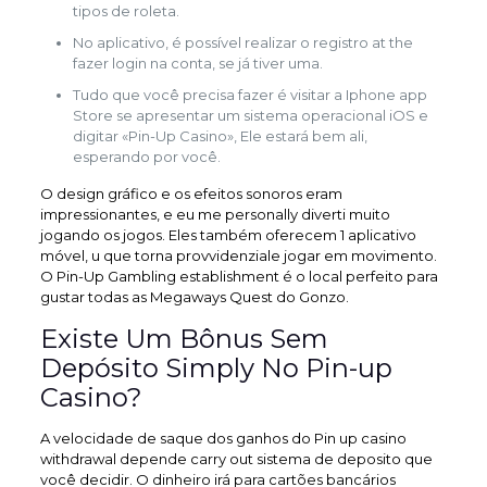
tipos de roleta.
No aplicativo, é possível realizar o registro at the
fazer login na conta, se já tiver uma.
Tudo que você precisa fazer é visitar a Iphone app
Store se apresentar um sistema operacional iOS e
digitar «Pin-Up Casino», Ele estará bem ali,
esperando por você.
O design gráfico e os efeitos sonoros eram
impressionantes, e eu me personally diverti muito
jogando os jogos. Eles também oferecem 1 aplicativo
móvel, u que torna provvidenziale jogar em movimento.
O Pin-Up Gambling establishment é o local perfeito para
gustar todas as Megaways Quest do Gonzo.
Existe Um Bônus Sem
Depósito Simply No Pin-up
Casino?
A velocidade de saque dos ganhos do Pin up casino
withdrawal depende carry out sistema de deposito que
você decidir. O dinheiro irá para cartões bancários