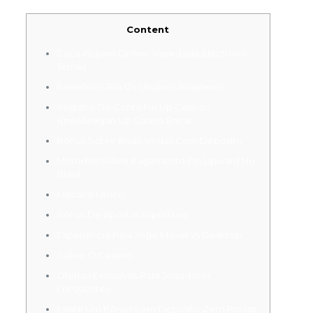
Content
Caça-níqueis Online: Variedade Electronic
Temas
Benefícios Pra Os Usuários Brasileiros
Registro De Conta Pin Up Casino»
«[newline]pin Up Casino Entrar
Bônus Sobre Boas-vindas Com Depósito
Métodos Sobre Pagamento Pin Upward No
Brasil
Macaco Louco
Bônus De Apostas Esportivas
Experiência Para Jogo Móvel Vs Desktop
Sobre O Cassino:
Ofertas Exclusivas Para Jogadores
Frequentes
Existe Um Bônus Sem Depósito Zero Pin-up