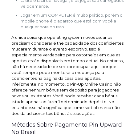
O site é fácil de navegar, e os jogos são carregados
velocemente.
Jogar em um COMPUTER é muito prático, porém o
mobile phone é o aparato que está com você a
qualquer hora do rato.
A única coisa que operating system novos usuários
precisam considerar é the capacidade dos coeficientes
mudarem durante o evento esportivo. Isso é
especialmente verdadeiro para os torneios em que as
apostas estão disponíveis em tempo actual. No entanto,
não há necessidade de se» «preocupar aqui, porque
você sempre pode monitorar a mudança para
coeficientes na página da casa para apostas.
Infelizmente, no momento, o Pin-Up Online Casino não
oferece nenhum bônus sem depósito para jogadores
novos ou existentes. Você pode receber cada bônus
listado apenas ao fazer 1 determinado depósito. No
entanto, isso não significa que some sort of marca não
decida adicionar tais bônus às suas ações.
Métodos Sobre Pagamento Pin Upward
No Brasil