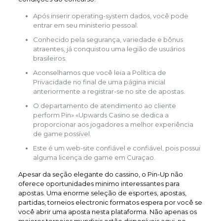
Após inserir operating-system dados, você pode
entrar em seu ministerio pessoal.
Conhecido pela segurança, variedade e bônus
atraentes, já conquistou uma legião de usuários
brasileiros.
Aconselhamos que você leia a Política de
Privacidade no final de uma página inicial
anteriormente a registrar-se no site de apostas.
O departamento de atendimento ao cliente
perform Pin» «Upwards Casino se dedica a
proporcionar aos jogadores a melhor experiência
de game possível.
Este é um web-site confiável e confiável, pois possui
alguma licença de game em Curaçao.
Apesar da seção elegante do cassino, o Pin-Up não
oferece oportunidades minimo interessantes para
apostas. Uma enorme seleção de esportes, apostas,
partidas, torneios electronic formatos espera por você se
você abrir uma aposta nesta plataforma. Não apenas os