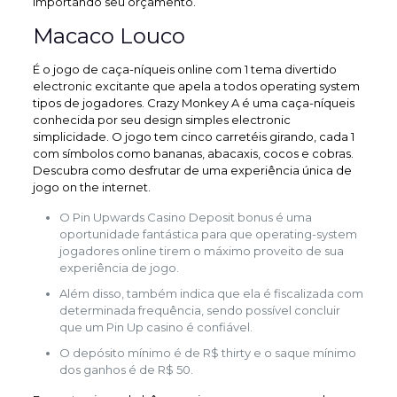
importando seu orçamento.
Macaco Louco
É o jogo de caça-níqueis online com 1 tema divertido
electronic excitante que apela a todos operating system
tipos de jogadores. Crazy Monkey A é uma caça-níqueis
conhecida por seu design simples electronic
simplicidade. O jogo tem cinco carretéis girando, cada 1
com símbolos como bananas, abacaxis, cocos e cobras.
Descubra como desfrutar de uma experiência única de
jogo on the internet.
O Pin Upwards Casino Deposit bonus é uma
oportunidade fantástica para que operating-system
jogadores online tirem o máximo proveito de sua
experiência de jogo.
Além disso, também indica que ela é fiscalizada com
determinada frequência, sendo possível concluir
que um Pin Up casino é confiável.
O depósito mínimo é de R$ thirty e o saque mínimo
dos ganhos é de R$ 50.