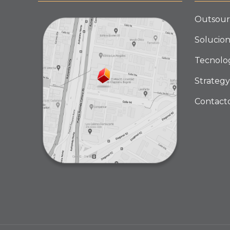
Outsour
Solucio
Tecnolo
Strategy
Contact