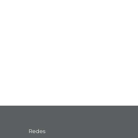
Redes