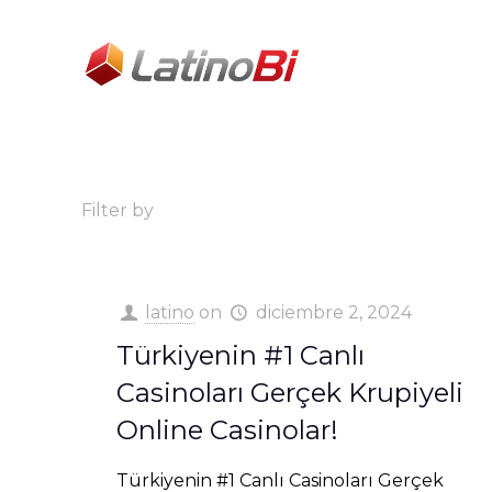
Filter by
Categories
Tags
A
latino
on
diciembre 2, 2024
Türkiyenin #1 Canlı
Casinoları Gerçek Krupiyeli
Online Casinolar!
Türkiyenin #1 Canlı Casinoları Gerçek