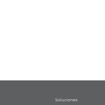
Soluciones