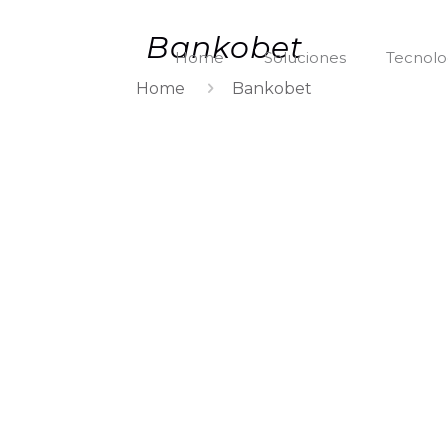
Bankobet
Home
Soluciones
Tecnolo
Home
Bankobet
uthors