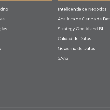
cing
Inteligencia de Negocios
nes
Analítica de Ciencia de Da
gías
Strategy One AI and BI
Calidad de Datos
o
Gobierno de Datos
SAAS