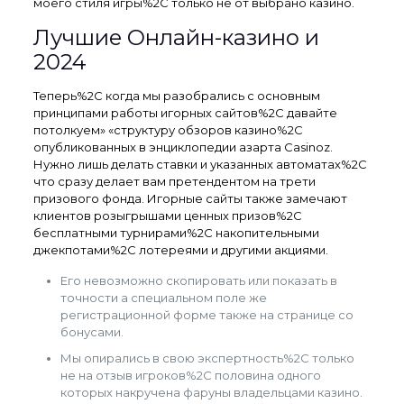
моего стиля игры%2C только не от выбрано казино.
Лучшие Онлайн-казино и
2024
Теперь%2C когда мы разобрались с основным
принципами работы игорных сайтов%2C давайте
потолкуем» «структуру обзоров казино%2C
опубликованных в энциклопедии азарта Casinoz.
Нужно лишь делать ставки и указанных автоматах%2C
что сразу делает вам претендентом на трети
призового фонда. Игорные сайты также замечают
клиентов розыгрышами ценных призов%2C
бесплатными турнирами%2C накопительными
джекпотами%2C лотереями и другими акциями.
Его невозможно скопировать или показать в
точности а специальном поле же
регистрационной форме также на странице со
бонусами.
Мы опирались в свою экспертность%2C только
не на отзыв игроков%2C половина одного
которых накручена фаруны владельцами казино.