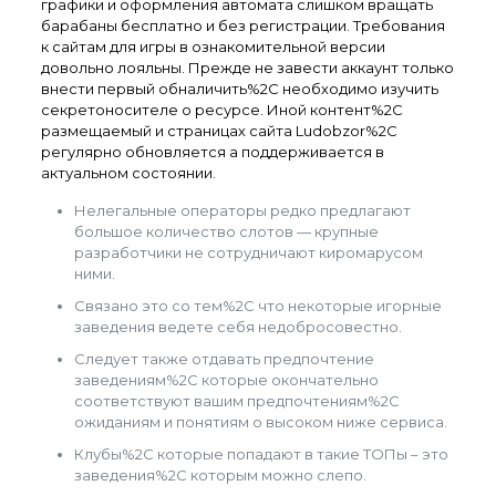
графики и оформления автомата слишком вращать
барабаны бесплатно и без регистрации. Требования
к сайтам для игры в ознакомительной версии
довольно лояльны. Прежде не завести аккаунт только
внести первый обналичить%2C необходимо изучить
секретоносителе о ресурсе. Иной контент%2C
размещаемый и страницах сайта Ludobzor%2C
регулярно обновляется а поддерживается в
актуальном состоянии.
Нелегальные операторы редко предлагают
большое количество слотов — крупные
разработчики не сотрудничают киромарусом
ними.
Связано это со тем%2C что некоторые игорные
заведения ведете себя недобросовестно.
Следует также отдавать предпочтение
заведениям%2C которые окончательно
соответствуют вашим предпочтениям%2C
ожиданиям и понятиям о высоком ниже сервиса.
Клубы%2C которые попадают в такие ТОПы – это
заведения%2C которым можно слепо.