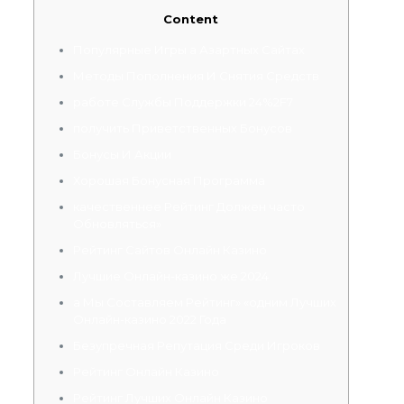
Content
Популярные Игры а Азартных Сайтах
Методы Пополнения И Снятия Средств
работе Службы Поддержки 24%2F7
получить Приветственных Бонусов
Бонусы И Акции
Хорошая Бонусная Программа
качественнее Рейтинг Должен часто
Обновляться»
Рейтинг Сайтов Онлайн Казино
Лучшие Онлайн-казино же 2024
а Мы Составляем Рейтинг» «одним Лучших
Онлайн-казино 2022 Года
Безупречная Репутация Среди Игроков
Рейтинг Онлайн Казино
Рейтинг Лучших Онлайн Казино