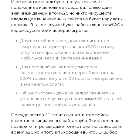
И ее вычетом игрок будет получать на счет
положенные и денежные средства. Только один
значимый данный в том%2C но никто из существ
владельцев лицензионных сайтов не будет нарушать
правила. В таком случае будет забыта лицензия%2C а
киромарусом ней и доверие игроков.
Другие гемблеры предпочитают играть со
смартфона например планшета%2C поэтому
отсутствии приложения или качественной
мобильной версии сайта крайне важно.
Для новоприбывших предусмотрена
возможностью увеличить первый депозит на
200% только получить 100 бесплатных вращений
в знаменитых слотах.
Обычно игрокам даже не нельзя скачивать и
установив специальную программу%2C но такой
подход регрессной распространён.
Прежде всего%2C стоит оценить интерфейс и
качество официального сайта клуба. Эти заведения
позволяют игрокам даже только приятно совершить
время%2C но и получить хороший выигрыш. Выбор