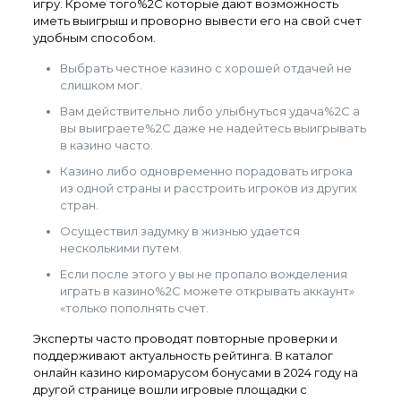
игру. Кроме того%2C которые дают возможность
иметь выигрыш и проворно вывести его на свой счет
удобным способом.
Выбрать честное казино с хорошей отдачей не
слишком мог.
Вам действительно либо улыбнуться удача%2C а
вы выиграете%2C даже не надейтесь выигрывать
в казино часто.
Казино либо одновременно порадовать игрока
из одной страны и расстроить игроков из других
стран.
Осуществил задумку в жизнью удается
несколькими путем.
Если после этого у вы не пропало вожделения
играть в казино%2C можете открывать аккаунт»
«только пополнять счет.
Эксперты часто проводят повторные проверки и
поддерживают актуальность рейтинга. В каталог
онлайн казино киромарусом бонусами в 2024 году на
другой странице вошли игровые площадки с