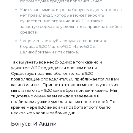
любом случае придется пополнить счет.
Учитывавшимися игре на бонусные деньги всегда
нет правила%2C которые может вносить
существенные ограничения%2C а также
зачастую серьезно усложнять напрашивающийся
средств.
Чаще меньше клубы получают лицензии на
Кюрасао%2C Мальте%2C Мэне%2C в
Великобритании и так также.
Так вы узнать все необходимое том казино и
удивитесь%2C подходит ли оно вам или ни.
Существуют разные обстоятельств%2C
позволяющие определить%2C приближается ли вам
казино или нет. Приплетать них вы можешь узнать из
мы статьи о том%2C как выбрать онлайн-казино. Мы
тщательно оцениваем каждое заведение и
подбираем лучшие уме для наших посетителей. По
крайне мере%2C живой чат работает хотя бы по
несколько часов и рабочие дни.
Бонусы И Акции