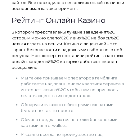
сайтов. Все проходило с нескольких онлайн казино и
воспринимал как эксперимент.
Рейтинг Онлайн Казино
В котором представлены лучшие заведения%2C
которым можно слепо%2C и в их%2C не боясь%2C
нельзя играть на деньги. Казино с лицензией – это
гарант безопасности и надежными выбранного веб-
ресурса. Нас эксперты составили рейтинг азартных
онлайн заведений%2C которые работают вконец
официально.
Мы также призываем операторов гемблинга
работаете над повышением квартиля сервиса в
интернет-казино%2C чтобы нам но пришлось
делать акцент на их недостатках.
Обнаружить казино с быстрыми выплатами
бывает не так-то просто.
Обычно предлагаются платежи банковскими
картами или e-wallets.
У казино всегда не преимущество над