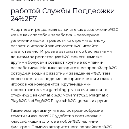
работой Службы Поддержки
24%2F7
Азартные игры должны означать как развлечение%2C
же не как способом заработка. Чрезмерное
увлечение может привести ко стремительному
развитию игровой зависимости%2C играйте
ответственно. Игровые автоматы со бесплатными
деньгами за регистрацию%2C фриспинами же
другими бонусами создают крупные компании-
разработчики. Меньше авторитетнее провайдер%2C
сотрудничающий с азартным заведением%2C тем
серьезнее так заведение воспринимается и глазах
игроков же конкурентов. Крупнейшими»
«представителями gambling-рынка считаются те
студии%2C как Amatic%2C Novamat%2C Pragmatic
Play%2C NetEng%2C Playtech%2C igorsoft и другие.
Также экспертами учитывалось разнообразие
тематик и жанров%2C удобство сортировки а
классификации слотов в лобби%2C наличие
фильтров. Помимо авторитетного провайдера%2C