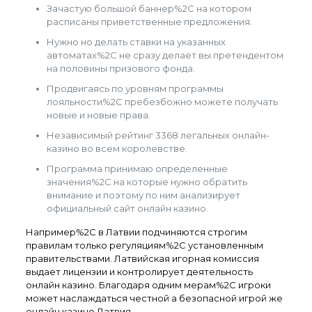
Зачастую большой баннер%2C на котором
расписаны приветственные предложения.
Нужно но делать ставки на указанных
автоматах%2C не сразу делает вы претендентом
на половины призового фонда.
Продвигаясь по уровням программы
лояльности%2C пребезбожно можете получать
новые и новые права.
Независимый рейтинг 3368 легальных онлайн-
казино во всем королевстве.
Программа принимаю определенные
значения%2C на которые нужно обратить
внимание и поэтому по ним анализирует
официальный сайт онлайн казино.
Например%2C в Латвии подчиняются строгим
правилам только регуляциям%2C установленным
правительствами. Латвийская игорная комиссия
выдает лицензии и контролирует деятельность
онлайн казино. Благодаря одним мерам%2C игроки
может наслаждаться честной а безопасной игрой же
онлайн казино Латвия.