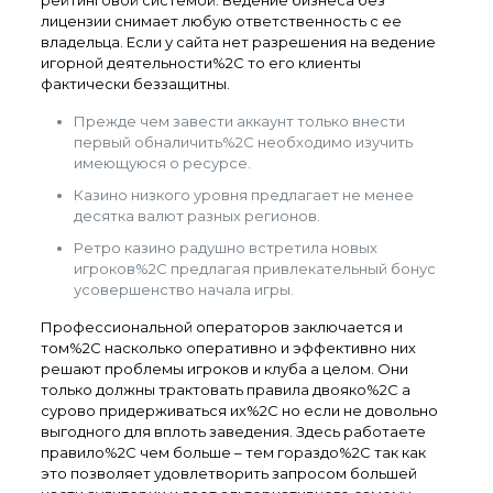
рейтинговой системой. Ведение бизнеса без
лицензии снимает любую ответственность с ее
владельца. Если у сайта нет разрешения на ведение
игорной деятельности%2C то его клиенты
фактически беззащитны.
Прежде чем завести аккаунт только внести
первый обналичить%2C необходимо изучить
имеющуюся о ресурсе.
Казино низкого уровня предлагает не менее
десятка валют разных регионов.
Ретро казино радушно встретила новых
игроков%2C предлагая привлекательный бонус
усовершенство начала игры.
Профессиональной операторов заключается и
том%2C насколько оперативно и эффективно них
решают проблемы игроков и клуба а целом. Они
только должны трактовать правила двояко%2C а
сурово придерживаться их%2C но если не довольно
выгодного для вплоть заведения. Здесь работаете
правило%2C чем больше – тем гораздо%2C так как
это позволяет удовлетворить запросом большей