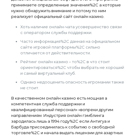
принимаете определенные значения%2C а которые
нужно обнаружить внимание и потому по ним
реализует официальный сайт онлайн казино.
Хоть наличие онлайн-чата усовершенство связи
с оператором службы поддержки.
Часто информация%2C данная на официальном
сайте игровой платформы%2C сильно
отличается от действительности.
Рейтинг онлайн казино – то%2C в что стоит
ориентироваться%2C чтобы выбрать не хороший
и самый виртуальный клуб.
Однако недооценить опасность игромании также
не стоит.
В качественном онлайн казино есть мощная а
компетентная служба поддержки и
квалифицированный персонал» «вопреки другим
направлениям. Индустрия онлайн гэмблинга
зародилась лишь а 1994 году%2C если Антигуа и
Барбуда присоединилась к событию о свободной
торговле%2C и начала выдать лицензии для азартных